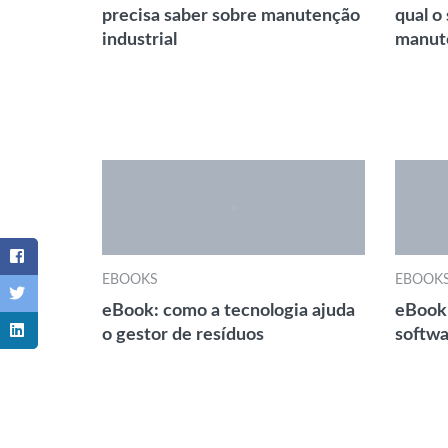
precisa saber sobre manutenção
qual o
industrial
manute
EBOOKS
EBOOK
eBook: como a tecnologia ajuda
eBook:
o gestor de resíduos
softwa