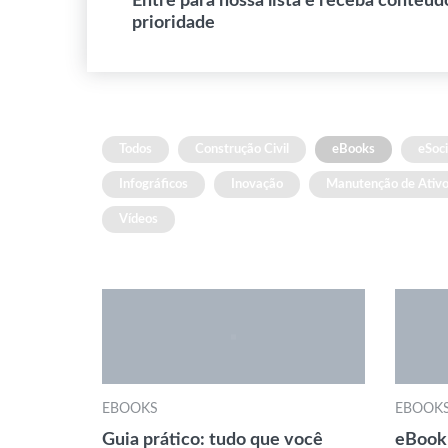
Entre para nossa lista e receba conteúd
prioridade
Todos
Construção Civil
eBooks
eSoci
Infográficos
Inovação
Manutenção de Ativ
Vídeos
EBOOKS
EBOOK
Guia prático: tudo que você
eBook: