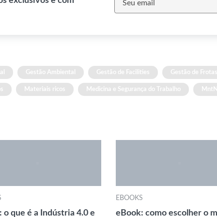
os exclusivos e com
al
Gestão Ambiental
Gestão de Facilities
Gestão de Frota
os
Materiais ricos
Medicina e Segurança do Trabalho
Mnt
S
EBOOKS
 o que é a Indústria 4.0 e
eBook: como escolher o m