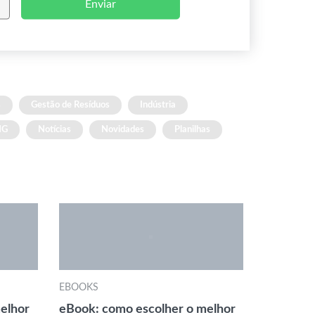
Enviar
s
Gestão de Resíduos
Indústria
NG
Notícias
Novidades
Planilhas
EBOOKS
elhor
eBook: como escolher o melhor