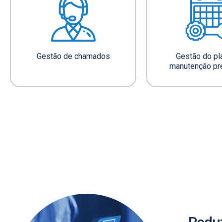
instituições de ensino
Garanta que os espaços físicos
estejam sempre em bom estado e
Gestão de chamados
Gestão do pl
disponíveis para uso.
manutenção pr