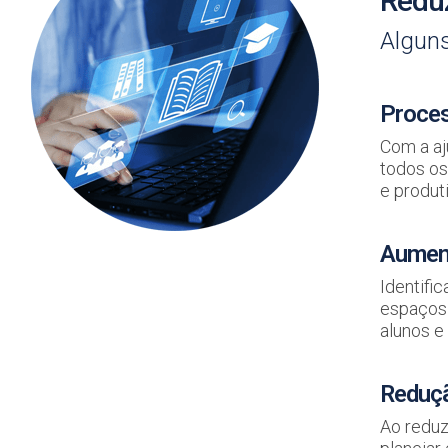
Reduz
Alguns
Proces
Com a aj
todos os
e produt
Aument
Identifi
espaços 
alunos e 
Reduçã
Ao reduz