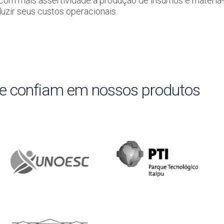
 com mais assertividade a produção de insumos e matéria-p
uzir seus custos operacionais.
e confiam em nossos produtos