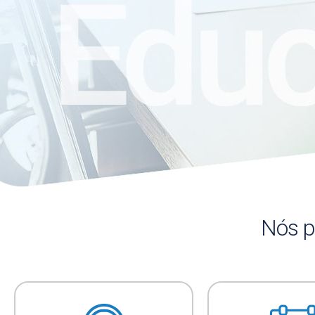
Nós p
Gestão de facilities para