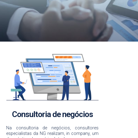
Consultoria de
negócios
Conte com o apoio de nossos
especialistas
Solicitar orçamento
Consultoria de negócios
Na consultoria de negócios, consultores
especialistas da NG realizam, in company, um