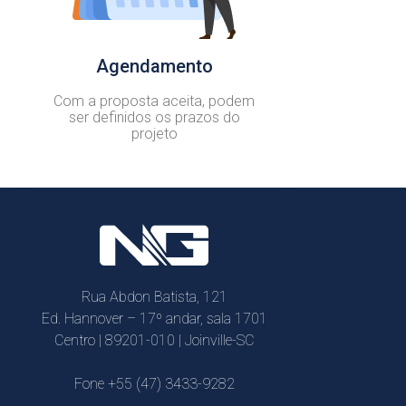
Agendamento
Com a proposta aceita, podem
ser definidos os prazos do
projeto
Rua Abdon Batista, 121
Ed. Hannover – 17º andar, sala 1701
Centro | 89201-010 | Joinville-SC
Fone +55 (47) 3433-9282