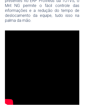
presentes no ERP Protheus da TOTVS, o
Mnt NG permite o fácil controle das
Peça uma demonstração
informações e a redução do tempo de
deslocamento da equipe, tudo isso na
palma da mão.