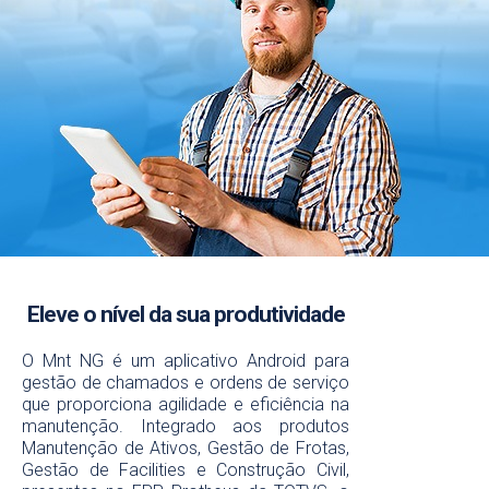
Eleve o nível da sua produtividade
Mnt NG
O Mnt NG é um aplicativo Android para
gestão de chamados e ordens de serviço
Muito mais mobilidade para sua
que proporciona agilidade e eficiência na
manutenção.
manutenção. Integrado aos produtos
Manutenção de Ativos, Gestão de Frotas,
Conheça o Mnt NG, o aplicativo para
Gestão de Facilities e Construção Civil,
facilitar a manutenção da sua empresa.