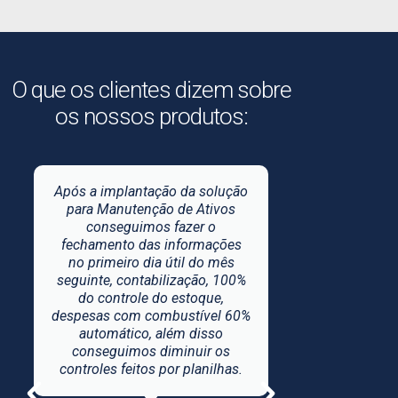
O que os clientes dizem sobre
os nossos produtos:
Após a implantação da solução
Implanta
para Manutenção de Ativos
Manutenção 
conseguimos fazer o
em 199
fechamento das informações
proporc
no primeiro dia útil do mês
ganho em co
seguinte, contabilização, 100%
confiança
do controle do estoque,
Estamos 
despesas com combustível 60%
explorar a
automático, além disso
funcionali
conseguimos diminuir os
software
controles feitos por planilhas.
implan
módulo