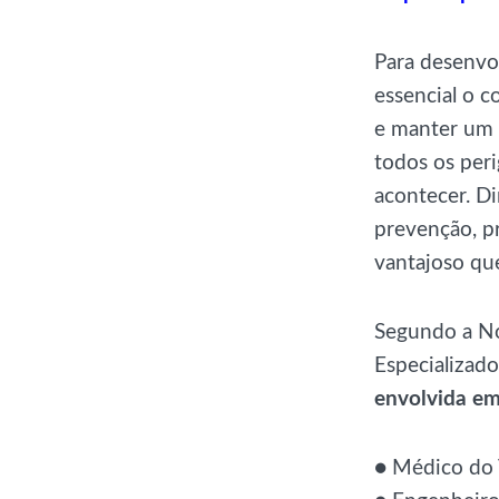
Para desenvo
essencial o c
e manter um l
todos os per
acontecer. Di
prevenção, pr
vantajoso qu
Segundo a No
Especializad
envolvida em
● Médico do 