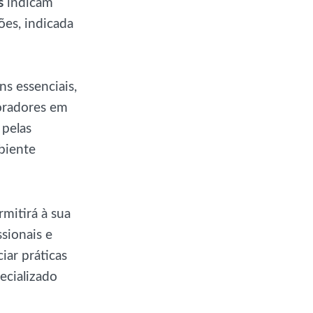
s
indicam
ões, indicada
s essenciais,
boradores em
 pelas
biente
mitirá à sua
sionais e
iar práticas
ecializado