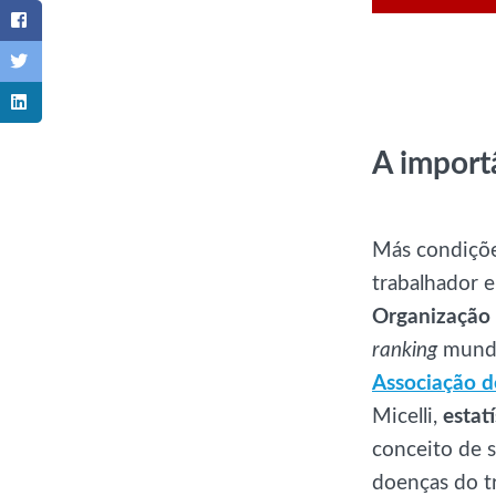
A import
Más condições
trabalhador 
Organização 
ranking
mundia
Associação d
Micelli,
estat
conceito de s
doenças do t