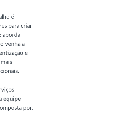
alho é
es para criar
z aborda
go venha a
entização e
 mais
cionais.
rviços
 a
equipe
omposta por: