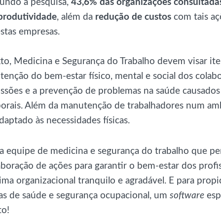
gundo a pesquisa,
43,6% das organizações consultada
produtividade
, além da
redução de custos
com tais aç
stas empresas.
o, Medicina e Segurança do Trabalho devem visar iten
enção do bem-estar físico, mental e social dos cola
fissões e a prevenção de problemas na saúde causados
borais. Além da manutenção de trabalhadores num am
adaptado às necessidades físicas.
a equipe de medicina e segurança do trabalho que per
boração de ações para garantir o bem-estar dos profis
ma organizacional tranquilo e agradável. E para propic
s de saúde e segurança ocupacional, um
software
esp
to!