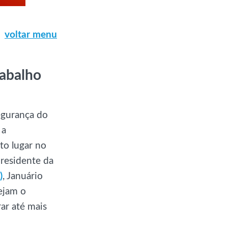
voltar menu
rabalho
egurança do
 a
rto lugar no
presidente da
)
, Januário
ejam o
ar até mais