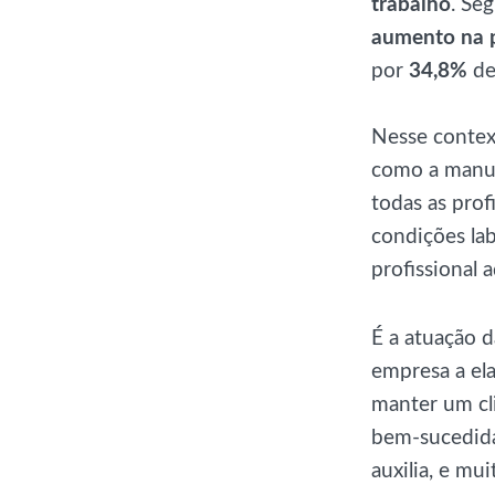
trabalho
. Se
aumento na 
por
34,8%
de
Nesse context
como a manut
todas as pro
condições la
profissional 
É a atuação d
empresa a ela
manter um cli
bem-sucedida
auxilia, e mui