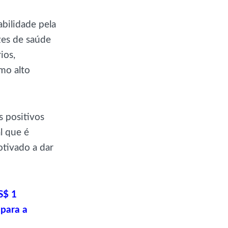
bilidade pela
zes de saúde
ios,
mo alto
s positivos
l que é
otivado a dar
S$ 1
 para a