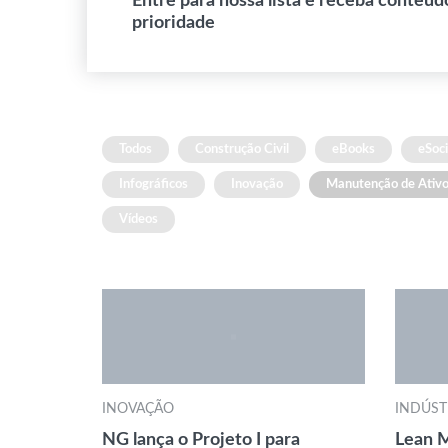
Entre para nossa lista e receba conteúd
prioridade
Todos
Construção Civil
eBooks
eSoci
Infográficos
Inovação
Manutenção de Ativ
Vídeos
INOVAÇÃO
INDÚST
NG lança o Projeto I para
Lean M