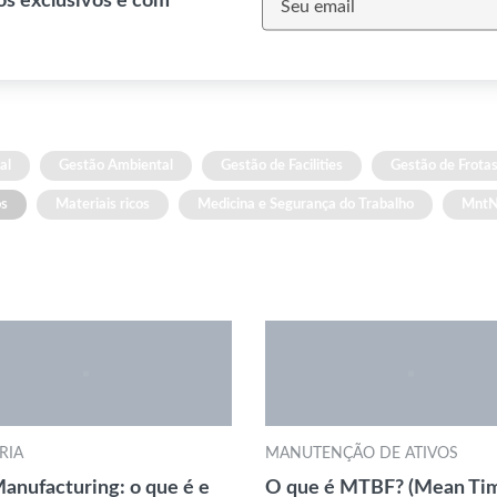
os exclusivos e com
al
Gestão Ambiental
Gestão de Facilities
Gestão de Frota
os
Materiais ricos
Medicina e Segurança do Trabalho
Mnt
RIA
MANUTENÇÃO DE ATIVOS
anufacturing: o que é e
O que é MTBF? (Mean Ti