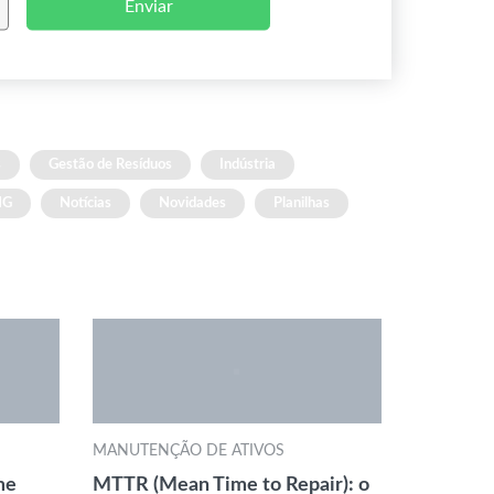
Enviar
s
Gestão de Resíduos
Indústria
NG
Notícias
Novidades
Planilhas
MANUTENÇÃO DE ATIVOS
me
MTTR (Mean Time to Repair): o