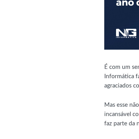
É com um sen
Informática 
agraciados c
Mas esse não
incansável c
faz parte da 