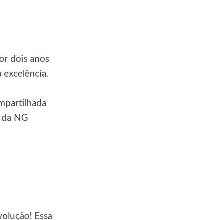
or dois anos
excelência.
mpartilhada
A da NG
olução! Essa