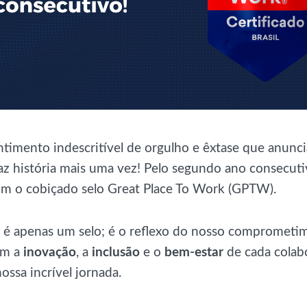
timento indescritível de orgulho e êxtase que anunc
faz história mais uma vez! Pelo segundo ano consecut
om o cobiçado selo Great Place To Work (GPTW).
 é apenas um selo; é o reflexo do nosso comprometi
om a
inovação
, a
inclusão
e o
bem-estar
de cada colab
nossa incrível jornada.