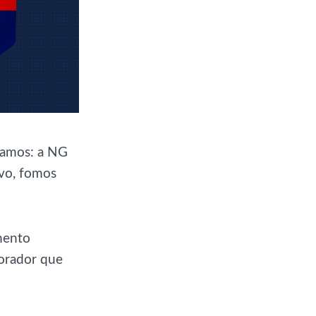
iamos: a NG
ivo, fomos
mento
orador que