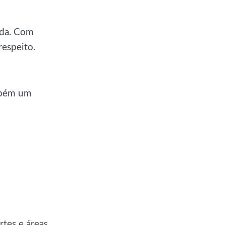
ada. Com
respeito.
mbém um
rtes e áreas