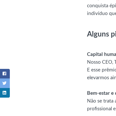
conquista épi
indivíduo qu
Alguns p
Capital huma
Nosso CEO, T
E esse prêmi
elevarmos ai
Bem-estar e 
Não se trata
profissional 