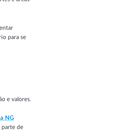
entar
io para se
o e valores.
da NG
 parte de