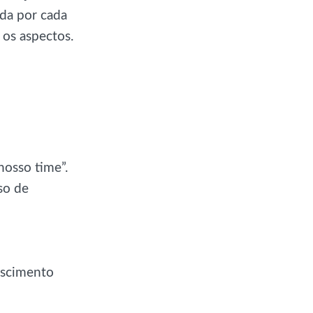
ida por cada
os aspectos.
nosso time”.
so de
escimento