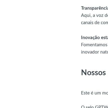
Transparênci
Aqui, a voz d
canais de com
Inovação est
Fomentamos u
inovador nat
Nossos 
Este é um mo
O selo GPTW 