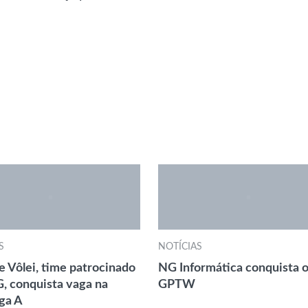
S
NOTÍCIAS
le Vôlei, time patrocinado
NG Informática conquista o
G, conquista vaga na
GPTW
iga A