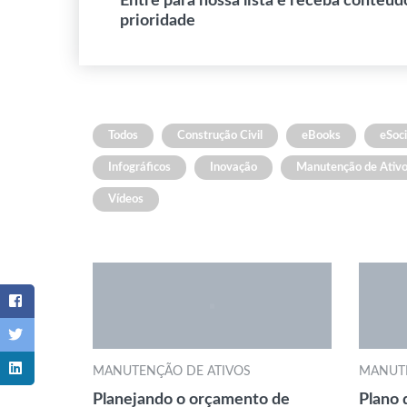
Entre para nossa lista e receba conteúd
prioridade
Todos
Construção Civil
eBooks
eSoci
Infográficos
Inovação
Manutenção de Ativ
Vídeos
MANUTENÇÃO DE ATIVOS
MANUTE
Planejando o orçamento de
Plano 