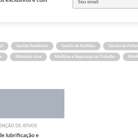
os exclusivos e com
al
Gestão Ambiental
Gestão de Facilities
Gestão de Frota
os
Materiais ricos
Medicina e Segurança do Trabalho
Mnt
NÇÃO DE ATIVOS
de lubrificação e