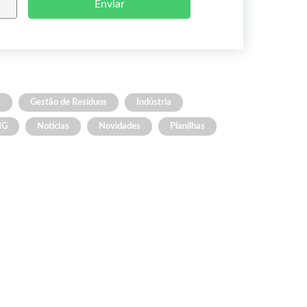
Enviar
s
Gestão de Resíduos
Indústria
NG
Notícias
Novidades
Planilhas