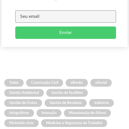
Enviar
Todos
Construção Civil
eBooks
eSocial
Gestão Ambiental
Gestão de Facilities
Gestão de Frotas
Gestão de Resíduos
Indústria
Infográficos
Inovação
Manutenção de Ativos
Materiais ricos
Medicina e Segurança do Trabalho