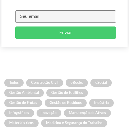
Enviar
Todos
Construção Civil
eBooks
eSocial
Gestão Ambiental
Gestão de Facilities
Gestão de Frotas
Gestão de Resíduos
Indústria
Infográficos
Inovação
Manutenção de Ativos
Materiais ricos
Medicina e Segurança do Trabalho